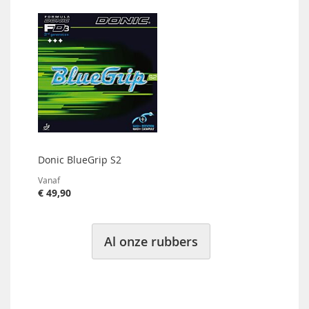
Donic BlueGrip S2
Vanaf
€ 49,90
Al onze rubbers