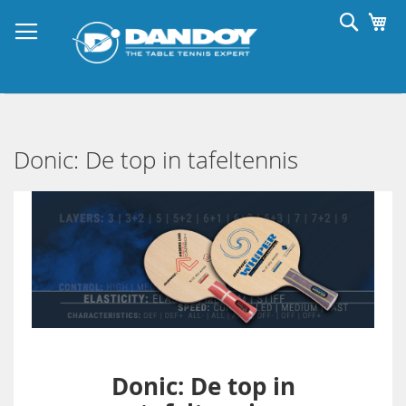
Ga
Searc
Wi
naar
de
inhoud
Donic: De top in tafeltennis
Donic: De top in