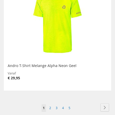
Andro T-Shirt Melange Alpha Neon Geel
Vanaf
€ 29,95
Pagina
Pagin
Volge
U
Pagina
Pagina
Pagina
Pagina
1
2
3
4
5