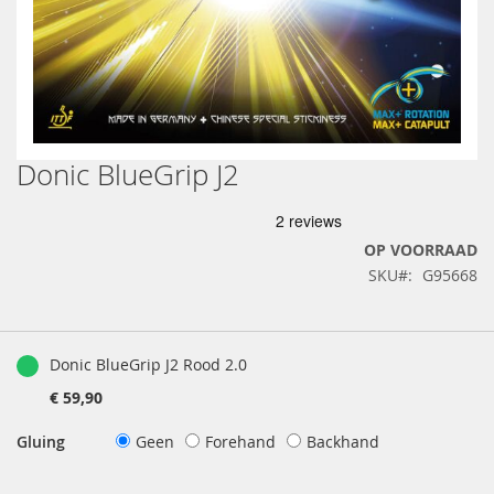
Donic BlueGrip J2
Ga
naar
het
begin
OP VOORRAAD
van
SKU
G95668
de
afbeeldingen-
gallerij
Gegroepeerde
productartikelen
Donic BlueGrip J2 Rood 2.0
€ 59,90
Gluing
Geen
Forehand
Backhand