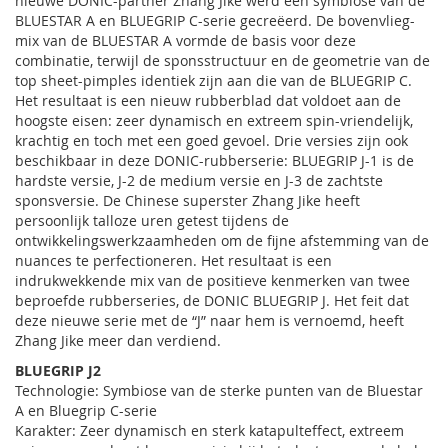
nieuwe DONIC-partner Zhang Jike werd een symbiose van de
BLUESTAR A en BLUEGRIP C-serie gecreëerd. De bovenvlieg-
mix van de BLUESTAR A vormde de basis voor deze
combinatie, terwijl de sponsstructuur en de geometrie van de
top sheet-pimples identiek zijn aan die van de BLUEGRIP C.
Het resultaat is een nieuw rubberblad dat voldoet aan de
hoogste eisen: zeer dynamisch en extreem spin-vriendelijk,
krachtig en toch met een goed gevoel. Drie versies zijn ook
beschikbaar in deze DONIC-rubberserie: BLUEGRIP J-1 is de
hardste versie, J-2 de medium versie en J-3 de zachtste
sponsversie. De Chinese superster Zhang Jike heeft
persoonlijk talloze uren getest tijdens de
ontwikkelingswerkzaamheden om de fijne afstemming van de
nuances te perfectioneren. Het resultaat is een
indrukwekkende mix van de positieve kenmerken van twee
beproefde rubberseries, de DONIC BLUEGRIP J. Het feit dat
deze nieuwe serie met de “J” naar hem is vernoemd, heeft
Zhang Jike meer dan verdiend.
BLUEGRIP J2
Technologie: Symbiose van de sterke punten van de Bluestar
A en Bluegrip C-serie
Karakter: Zeer dynamisch en sterk katapulteffect, extreem