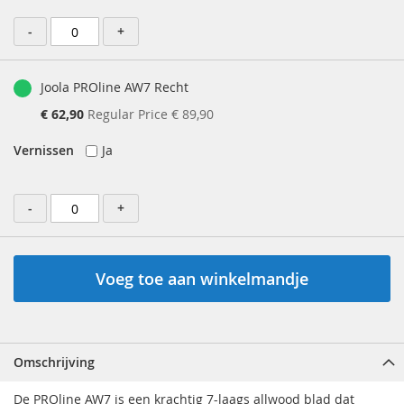
-
+
Joola PROline AW7 Recht
Special
€ 62,90
Regular Price
€ 89,90
Price
Vernissen
Ja
-
+
Voeg toe aan winkelmandje
Omschrijving
De PROline AW7 is een krachtig 7-laags allwood blad dat