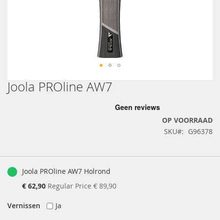
Joola PROline AW7
Ga
naar
het
begin
OP VOORRAAD
van
SKU
G96378
de
afbeeldingen-
gallerij
Gegroepeerde
productartikelen
Joola PROline AW7 Holrond
Special
€ 62,90
Regular Price
€ 89,90
Price
Vernissen
Ja