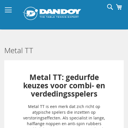
Ga
Searc
Wi
naar
de
inhoud
Metal TT
Metal TT: gedurfde
keuzes voor combi- en
verdedingsspelers
Metal TT is een merk dat zich richt op
atypische spelers die inzetten op
verstoringseffecten. Als specialist in lange,
halflange noppen en anti-spin rubbers