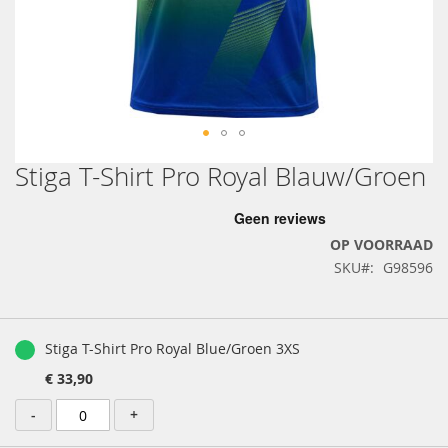
Stiga T-Shirt Pro Royal Blauw/Groen
Ga
naar
het
begin
OP VOORRAAD
van
SKU
G98596
de
afbeeldingen-
gallerij
Gegroepeerde
productartikelen
Stiga T-Shirt Pro Royal Blue/Groen 3XS
€ 33,90
-
+