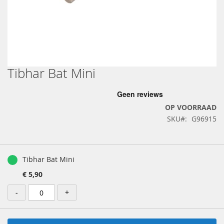
Tibhar Bat Mini
Ga
naar
het
begin
OP VOORRAAD
van
SKU
G96915
de
afbeeldingen-
gallerij
Gegroepeerde
productartikelen
Tibhar Bat Mini
€ 5,90
-
+